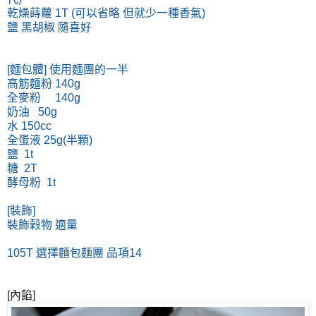
乾燥蒔蘿 1T (可以省略 但就少一種香氣)
鹽 黑胡椒 隨喜好
[麵包體] 使用麵團的一半
高筋麵粉 140g
全麥粉 140g
奶油 50g
水 150cc
全蛋液 25g(半顆)
鹽 1t
糖 2T
酵母粉 1t
[裝飾]
裝飾榖物 適量
105T 選擇麵包麵團 品項14
[內餡]