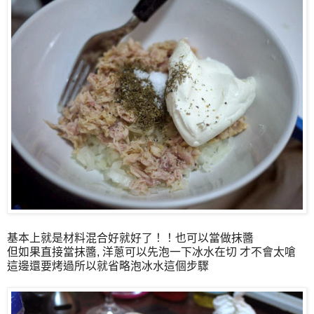
基本上就是材料混合好就好了！！也可以當做抹醬
但如果直接當抹醬, 洋蔥可以先泡一下冰水在切 才不會太嗆
這邊還要烤過所以就省略泡冰水這個步驟