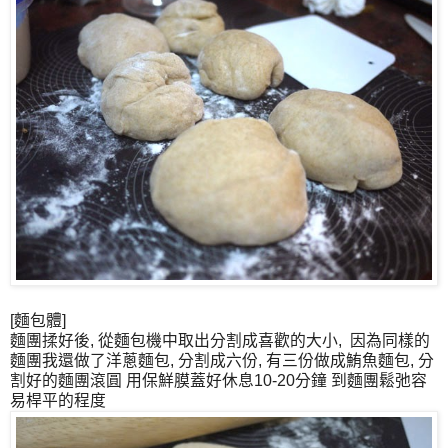
[麵包體]
麵團揉好後, 從麵包機中取出分割成喜歡的大小, 因為同樣的
麵團我還做了洋蔥麵包, 分割成六份, 有三份做成鮪魚麵包, 分
割好的麵團滾圓 用保鮮膜蓋好休息10-20分鐘 到麵團鬆弛容
易桿平的程度