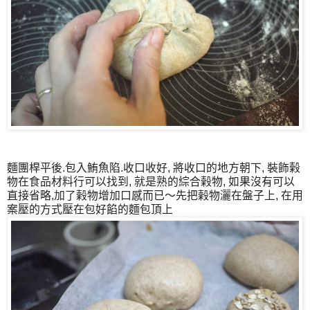
麵團桿平後.包入鮪魚陷.收口收好, 將收口的地方朝下, 裝飾榖
物在食品材料行可以找到, 就是熟的綜合榖物, 如果沒有可以
直接省略,加了榖物增加口感而已～先把榖物灑在盤子上, 在用
案壓的方式壓在包好餡的麵包頂上