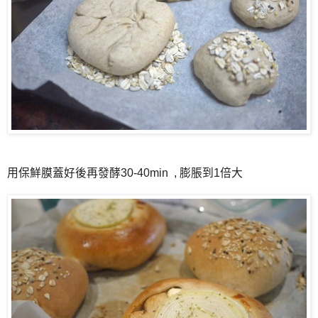
用保鮮膜蓋好後再發酵30-40min , 膨脹到1倍大