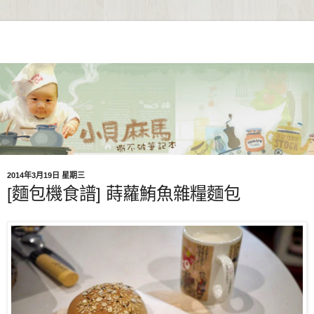
2014年3月19日 星期三
[麵包機食譜] 蒔蘿鮪魚雜糧麵包