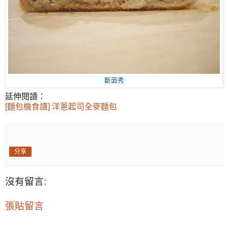
斷面秀
延伸閱讀：
[麵包機食譜] 洋蔥起司全麥麵包
分享
沒有留言:
張貼留言