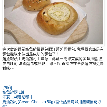
這次做的蒔蘿鮪魚雜糧麵包跟洋蔥起司麵包, 我覺得應該是有
麵包機以來做出最成功的麵包了！
鮪魚罐頭＋奶油起司＋洋蔥＋蒔蘿＝簡單完成的美味抹醬 塗
在白吐司 法國麵包或餅乾上都不錯 直接包在全麥麵包裡更是
對味～
[內餡]
鮪魚罐頭 1罐
洋蔥 1/4顆 切細末
奶油起司(Cream Cheese) 50g (減低熱量可以用無糖優葛取
代)